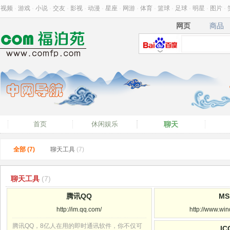
视频
·
游戏
·
小说
·
交友
·
影视
·
动漫
·
星座
·
网游
·
体育
·
篮球
·
足球
·
明星
·
图片
·
网页
商品
网页
商品
首页
休闲娱乐
聊天
全部 (7)
聊天工具
(7)
聊天工具
(7)
腾讯QQ
MS
http://im.qq.com/
http://www.win
腾讯QQ，8亿人在用的即时通讯软件，你不仅可
IC