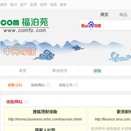
财经
·
银行
·
房产
·
彩票
·
招聘
·
保险
·
商务
网页
商品
网页
商品
首页
商业经济
保险
全部 (12)
保险网站
(7)
保险公司
(5)
保险网站
(7)
搜狐理财保险
新浪财
http://money.business.sohu.com/baoxian.shtml
http://finance.sina.co
新浪财经-保险频道,中国
国家人社部