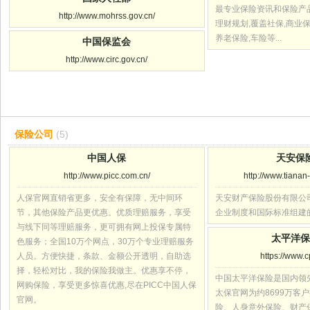
最专业保险资讯和保险产品
http://www.mohrss.gov.cn/
理财规划,覆盖社保,商业保
养老保险,车险等...
中国保监会
http://www.circ.gov.cn/
保险公司
(5)
中国人保
天安保
http://www.picc.com.cn/
http://www.tianan
人保官网直销省更多，安全有保障，无中间环
天安财产保险股份有限公
节，其他保险产品更优惠。优质理赔服务，享受
企业制度和国际标准组建
与线下同等理赔服务，更可拥有网上投保专属特
太平洋
色服务；全国10万个网点，30万个专业理赔服务
人员。方便快捷，条款、金额公开透明，自助选
https://www.c
择，轻松对比，我的保险我做主。优惠享不停，
中国太平洋保险是国内领
网购保险，享受更多惊喜优惠,尽在PICC中国人保
太保官网为约8699万客
官网。
险、人身意外保险、财产