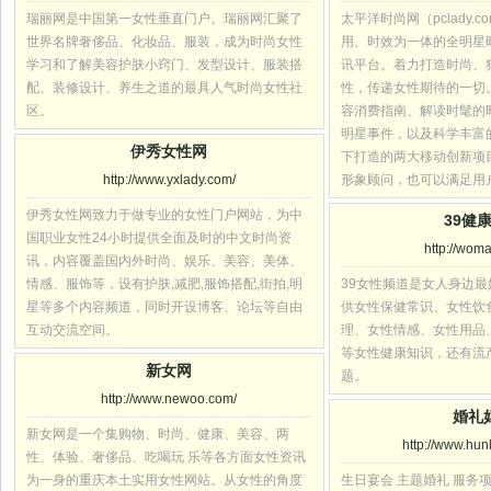
瑞丽网是中国第一女性垂直门户。瑞丽网汇聚了
太平洋时尚网（pclady.c
世界名牌奢侈品、化妆品、服装，成为时尚女性
用、时效为一体的全明星
学习和了解美容护肤小窍门、发型设计、服装搭
讯平台。着力打造时尚、
配、装修设计、养生之道的最具人气时尚女性社
性，传递女性期待的一切。
区。
容消费指南、解读时髦的
明星事件，以及科学丰富的
伊秀女性网
下打造的两大移动创新项
http://www.yxlady.com/
形象顾问，也可以满足用
伊秀女性网致力于做专业的女性门户网站，为中
39健
国职业女性24小时提供全面及时的中文时尚资
http://woma
讯，内容覆盖国内外时尚、娱乐、美容、美体、
情感、服饰等，设有护肤,减肥,服饰搭配,街拍,明
39女性频道是女人身边
星等多个内容频道，同时开设博客、论坛等自由
供女性保健常识、女性饮
互动交流空间。
理、女性情感、女性用品
等女性健康知识，还有流
新女网
题。
http://www.newoo.com/
婚礼
新女网是一个集购物、时尚、健康、美容、两
http://www.hu
性、体验、奢侈品、吃喝玩 乐等各方面女性资讯
为一身的重庆本土实用女性网站。从女性的角度
生日宴会 主题婚礼 服务项