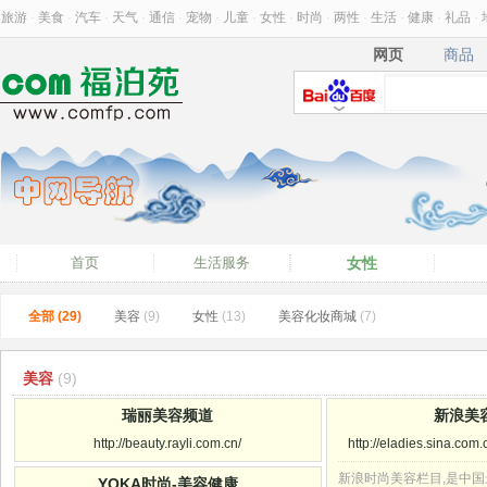
旅游
·
美食
·
汽车
·
天气
·
通信
·
宠物
·
儿童
·
女性
·
时尚
·
两性
·
生活
·
健康
·
礼品
·
网页
商品
网页
商品
首页
生活服务
女性
全部 (29)
美容
(9)
女性
(13)
美容化妆商城
(7)
美容
(9)
瑞丽美容频道
新浪美
http://beauty.rayli.com.cn/
http://eladies.sina.com
新浪时尚美容栏目,是中
YOKA时尚-美容健康